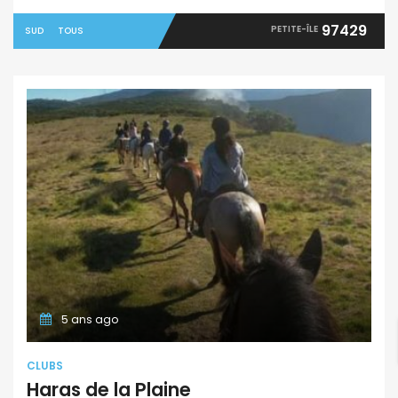
97429
PETITE-ÎLE
SUD
TOUS
5 ans ago
CLUBS
Haras de la Plaine