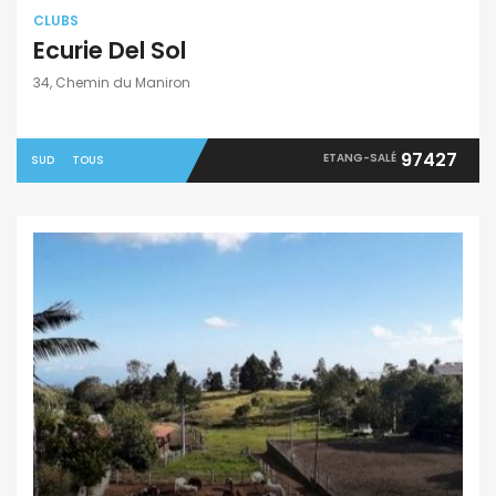
CLUBS
Ecurie Del Sol
34, Chemin du Maniron
97427
ETANG-SALÉ
SUD
TOUS