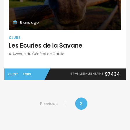
5 ans ago
CLUBS
Les Ecuries de la Savane
4, Avenue du Général de Gaulle
97434
ST-GILLES-LES-BAINS
OUEST
TOUS
Previous
1
2