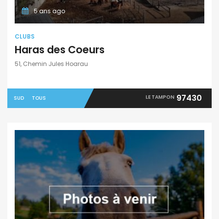
5 ans ago
CLUBS
Haras des Coeurs
51, Chemin Jules Hoarau
97430
LE TAMPON
SUD
TOUS