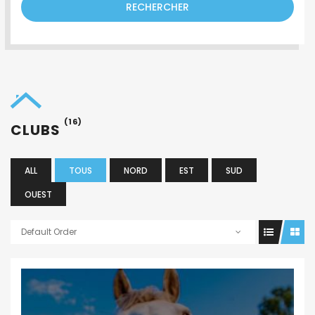
RECHERCHER
(16)
CLUBS
ALL
TOUS
NORD
EST
SUD
OUEST
Default Order