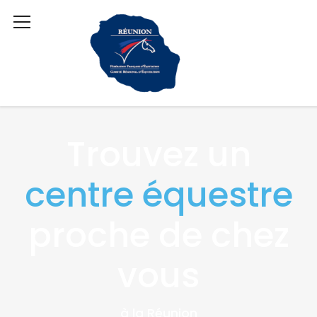
Trouvez un
centre équestre
proche de chez
vous
à la Réunion