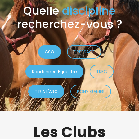
Quelle
discipline
recherchez-vous ?
CSO
DRESSAGE
Randonnée Equestre
TREC
TIR A L'ARC
PONY GAMES
Les Clubs