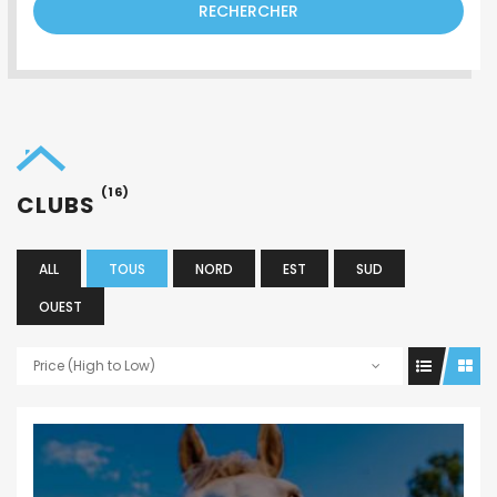
RECHERCHER
(16)
CLUBS
ALL
TOUS
NORD
EST
SUD
OUEST
Price (High to Low)