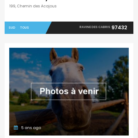
199, Chemin des Acajous
97432
RAVINE DES CABRIS
SUD
TOUS
5 ans ago