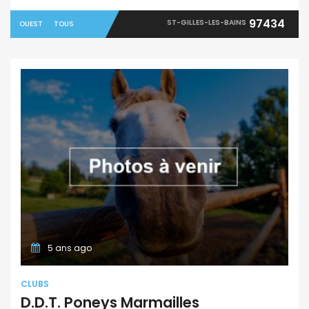
97434
ST-GILLES-LES-BAINS
OUEST
TOUS
5 ans ago
CLUBS
D.D.T. Poneys Marmailles