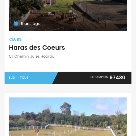
5 ans ago
CLUBS
Haras des Coeurs
51, Chemin Jules Hoarau
97430
LE TAMPON
SUD
TOUS