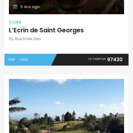
5 ans ago
CLUBS
L’Ecrin de Saint Georges
52, Rue Emile Zola
97430
LE TAMPON
SUD
TOUS