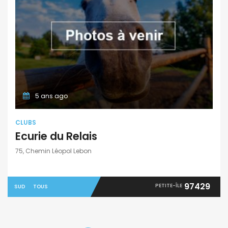
5 ans ago
CLUBS
Ecurie du Relais
75, Chemin Léopol Lebon
97429
PETITE-ÎLE
SUD
TOUS