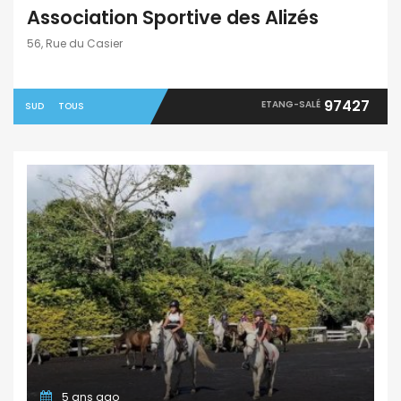
Association Sportive des Alizés
56, Rue du Casier
97427
ETANG-SALÉ
SUD
TOUS
5 ans ago