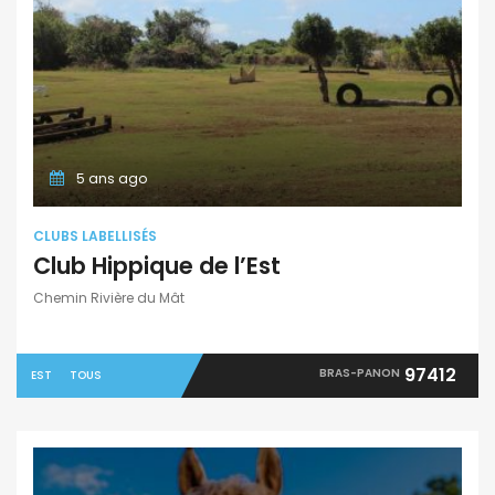
5 ans ago
CLUBS LABELLISÉS
Club Hippique de l’Est
Chemin Rivière du Mât
97412
BRAS-PANON
EST
TOUS