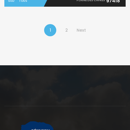
97418
PLAINE DES CAFRES
SUD
TOUS
1
2
Next