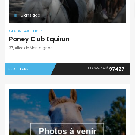
5 ans ago
CLUBS LABELLISÉS
Poney Club Equirun
37, Allée de Montaignac
97427
ETANG-SALÉ
SUD
TOUS