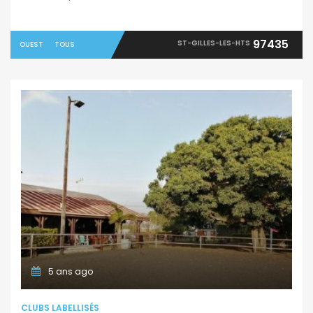
97435
ST-GILLES-LES-HTS
OUEST
TOUS
5 ans ago
CLUBS LABELLISÉS