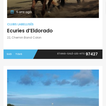
5 ans ago
CLUBS LABELLISÉS
Ecuries d’Eldorado
22, Chemin Band Colon
97427
ETANG-SALÉ-LES-HTS
SUD
TOUS