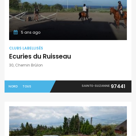
5 ans ago
CLUBS LABELLISÉS
Ecuries du Ruisseau
30, Chemin Brûlon
97441
SAINTE-SUZANNE
NORD
TOUS