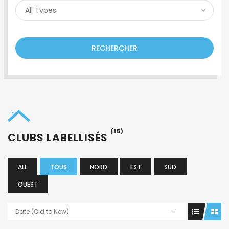
RECHERCHER
(15)
CLUBS LABELLISÉS
ALL
TOUS
NORD
EST
SUD
OUEST
Date (Old to New)