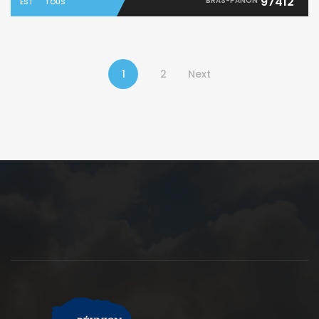
97412
BRAS-PANON
EST
TOUS
1
2
Next