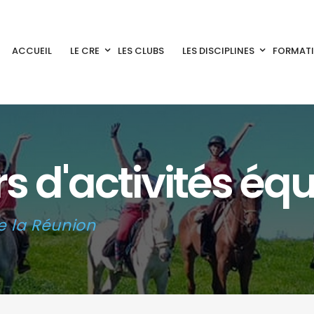
ACCUEIL
LE CRE
LES CLUBS
LES DISCIPLINES
FORMAT
s d'activités éq
e la Réunion