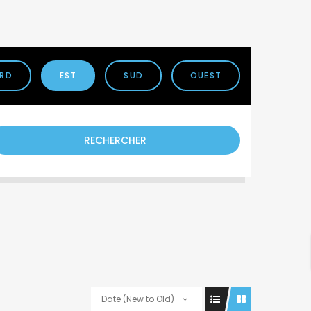
RD
EST
SUD
OUEST
RECHERCHER
Date (New to Old)