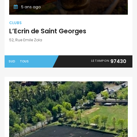
5 ans ago
CLUBS
L’Ecrin de Saint Georges
52, Rue Emile Zola
97430
LE TAMPON
SUD
TOUS