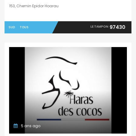
153, Chemin Epidor Hoarau
97430
LE TAMPON
SUD
TOUS
5 ans ago