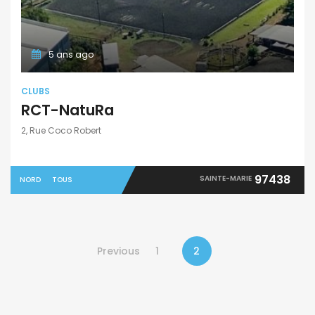
5 ans ago
CLUBS
RCT-NatuRa
2, Rue Coco Robert
97438
SAINTE-MARIE
NORD
TOUS
Previous
1
2