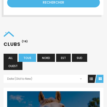
RECHERCHER
(16)
CLUBS
ALL
TOUS
NORD
EST
SUD
OUEST
Date (Old to New)