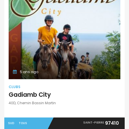
5 ans ago
CLUBS
Gadiamb City
40D, Chemin Bassin Martin
97410
SAINT-PIERRE
SUD
TOUS