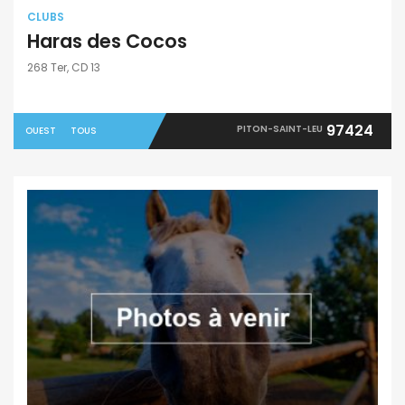
CLUBS
Haras des Cocos
268 Ter, CD 13
97424
PITON-SAINT-LEU
OUEST
TOUS