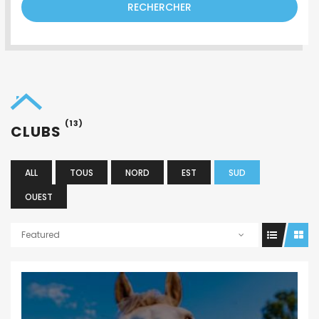
RECHERCHER
(13)
CLUBS
ALL
TOUS
NORD
EST
SUD
OUEST
Featured