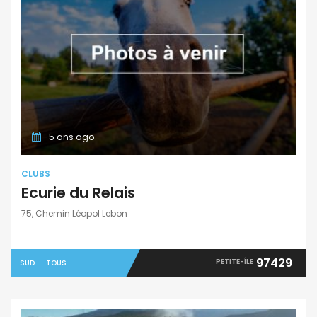
5 ans ago
CLUBS
Ecurie du Relais
75, Chemin Léopol Lebon
97429
PETITE-ÎLE
SUD
TOUS