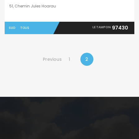
51, Chemin Jules Hoarau
97430
LE TAMPON
SUD
TOUS
Previous
1
2