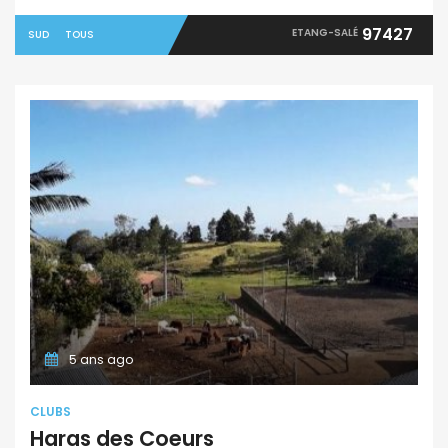
97427
ETANG-SALÉ
SUD
TOUS
5 ans ago
CLUBS
Haras des Coeurs