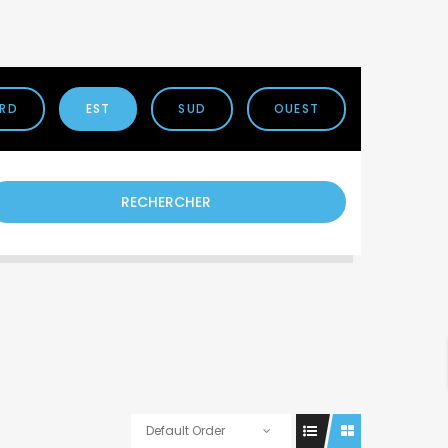
RD
EST
SUD
OUEST
RECHERCHER
Default Order