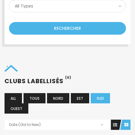
RECHERCHER
(0)
CLUBS LABELLISÉS
ALL
TOUS
NORD
EST
SUD
OUEST
Date (Old to New)